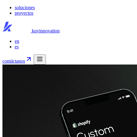
soluciones
proyectos
kuvinnovation
en
es
contáctanos